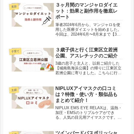
３ヶ月間のマンジャロダイエ
美容
ット：効果と副作用を徹底レ
ポート
筆者2024年6月から、マンジャロを使
用した医療ダイエットを始めました。
今回は、2024年6月〜8月末まで【3ヶ
月間】の経過や結果、効果や副作用に
ついて詳しくご紹介します。私のリア
ルな体験をもとに、”マンジャロダイ
３歳子供と行く江東区立若洲
子育て
エット”の実際をお伝えした...
公園、アスレチックのご紹介
3歳の息子と主人と、以前ご紹介した
【城南島海浜公園】の帰りに江東区立
若洲公園に寄りました。こちらに行っ
たのは今回で2回目で、前回は平日に
行ったのでほぼ貸切状態でした。今回
は祝日の夕方に行ったので、前回とは
NIPLUXアイマスクの口コミ
主婦
打って変わってかなり混み合っていま
は？特徴・使い方・類似品も
し...
まとめて紹介！
NIPLUX EMS EYE RELAXは、温熱・
加圧・EMSのトリプルケアができ
る、人気の目元用アイマスクです。一
万円以上するアイテムなので、
NIPLUX EMS EYE RELAXには悪い口
コミやデメリットはあるのかな？本当
ツインバードバスポリッシャ