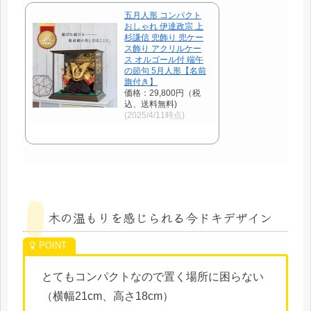
五月人形 コンパクト
おしゃれ 伊達政宗 上
杉謙信 兜飾り 兜ケー
ス飾り アクリルケー
ス オルゴール付 端午
の節句 5月人形【名前
旗付き】
価格：29,800円（税
込、送料無料)
(2025/4/11時点)
木の温もりを感じられる今ドキデザイン
とてもコンパクトなので置く場所に困らない
（横幅21cm、高さ18cm）