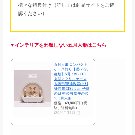
様々な特典付き（詳しくは商品サイトをご確
認ください）
▼インテリアを邪魔しない五月人形はこちら
五月人形 コンパクト
ケース飾り【選べる8
種類】5号 KABUTO
丸型アクリルケース
大鍬形/伊達政宗/上杉
謙信 間口39.5cm 子供
の日 初節句 端午の節
句 5月人形
価格：49,800円（税
込、送料無料)
(2025/4/11時点)