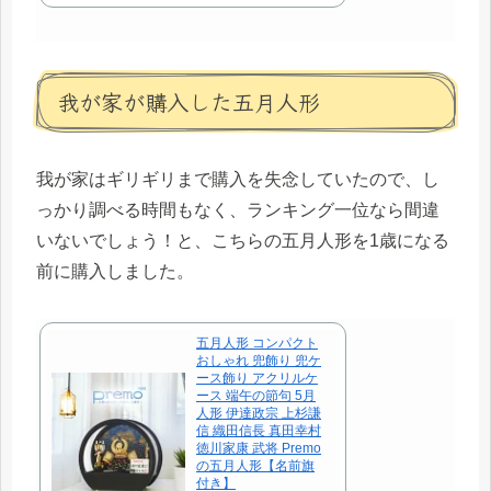
我が家が購入した五月人形
我が家はギリギリまで購入を失念していたので、し
っかり調べる時間もなく、ランキング一位なら間違
いないでしょう！と、こちらの五月人形を1歳になる
前に購入しました。
五月人形 コンパクト
おしゃれ 兜飾り 兜ケ
ース飾り アクリルケ
ース 端午の節句 5月
人形 伊達政宗 上杉謙
信 織田信長 真田幸村
徳川家康 武将 Premo
の五月人形【名前旗
付き】