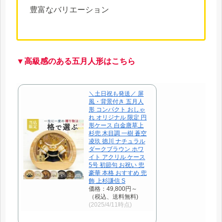
豊富なバリエーション
▼高級感のある五月人形はこちら
＼土日祝も発送／ 屏
風・背景付き 五月人
形 コンパクト おしゃ
れ オリジナル 限定 円
形ケース 白金唐草上
杉兜 木目調 一樹 蒼空
凌玖 徳川 ナチュラル
ダークブラウン ホワ
イト アクリル ケース
5号 初節句 お祝い 兜
豪華 本格 おすすめ 兜
飾 上杉謙信 S
価格：49,800円～
（税込、送料無料)
(2025/4/11時点)