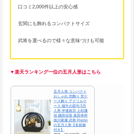
口コミ2,000件以上の安心感
玄関にも飾れるコンパクトサイズ
武将を選べるので様々な意味づけも可能
▼楽天ランキング一位の五月人形はこちら
五月人形 コンパクト
おしゃれ 兜飾り 兜ケ
ース飾り アクリルケ
ース 端午の節句 5月
人形 伊達政宗 上杉謙
信 織田信長 真田幸村
徳川家康 武将 Premo
の五月人形【名前旗
付き】