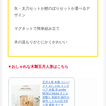
矢・太刀セットか鯉のぼりセットか選べるデ
ザイン
マグネットで簡単組み立て
木の温もりがとにかくかわいい
▼おしゃれな木製五月人形はこちら
五月人形 木製 コンパ
クト おしゃれ インテ
リア 木製 兜 prefer
MOKU kitoka きとか
兜飾り 初節句 端午の
節句 こどもの日 5月
人形 最新 今どき