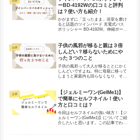
主婦
に目の疲れや...
ーBD-4192Wの口コミと評判
は？使い方も紹介！
かがまずに「立ったまま」浴室を磨け
ると話題のツインバード 充電式バス
ポリッシャー BD-4192W。伸縮ポール
＆3種ブラシで床から天井までスイス
イ。LOW最長100分／HIGH80分のス
タミナやIPX4防滴も評価されていま
子供の風邪が移ると親は３倍
主婦
す。実売は7,00...
しんどい？移らないためにや
った３つのこと
子供の風邪って大人が移るととにかく
しんどいですよね。特に母親に移って
しまうと家庭内も回らなくなり、その
頃には子供は元気になってるしで家の
中がカオス状態に…。私は意識して３
つの行動をしています。① サジーを
【ジェルミーワン(GelMe1)】
主婦
飲む② ビタミンCのサプリを飲む③
で簡単にセルフネイル！使い
...
方と口コミは？
今回はセルフネイルの強い味方！【ジ
ェルミーワン(GelMe1)】についてご紹
介したいと思います。この記事でわか
ること・ジェルミーワンの使用方法・
ジェルミーワンの口コミ・ジェルミー
ワンがおすすめの方産前はずっとネイ