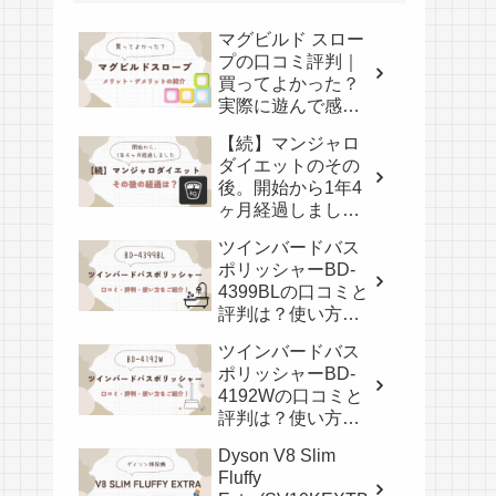
マグビルド スロー
プの口コミ評判｜
買ってよかった？
実際に遊んで感じ
たメリット・デメ
【続】マンジャロ
リット
ダイエットのその
後。開始から1年4
ヶ月経過しまし
た。
ツインバードバス
ポリッシャーBD-
4399BLの口コミと
評判は？使い方も
紹介！
ツインバードバス
ポリッシャーBD-
4192Wの口コミと
評判は？使い方も
紹介！
Dyson V8 Slim
Fluffy