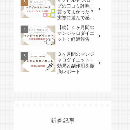
マグビルド スロー
プの口コミ評判｜
買ってよかった？
実際に遊んで感じ
たメリット・デメ
【続】４ヶ月間の
リット
マンジャロダイエ
ット：経過報告
３ヶ月間のマンジ
ャロダイエット：
効果と副作用を徹
底レポート
新着記事