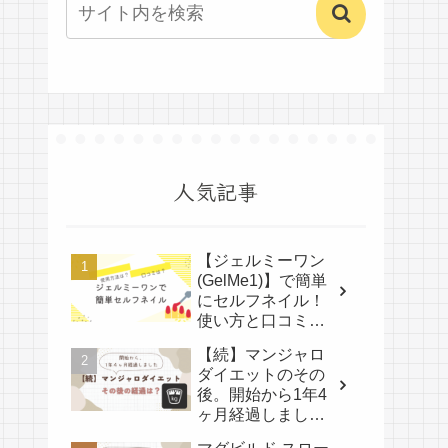
人気記事
【ジェルミーワン
(GelMe1)】で簡単
にセルフネイル！
使い方と口コミ
は？
【続】マンジャロ
ダイエットのその
後。開始から1年4
ヶ月経過しまし
た。