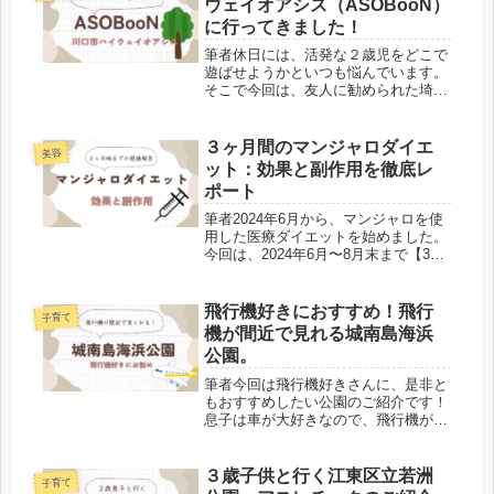
ウェイオアシス（ASOBooN）
す。...
に行ってきました！
筆者休日には、活発な２歳児をどこで
遊ばせようかといつも悩んでいます。
そこで今回は、友人に勧められた埼玉
県川口市の川口ハイウェイオアシス
（ASOBooN）に行ってきました！ま
た私は実家が埼玉県のため、両親から
３ヶ月間のマンジャロダイエ
美容
も”こんな遊び場ができらたしい”と...
ット：効果と副作用を徹底レ
ポート
筆者2024年6月から、マンジャロを使
用した医療ダイエットを始めました。
今回は、2024年6月〜8月末まで【3ヶ
月間】の経過や結果、効果や副作用に
ついて詳しくご紹介します。私のリア
ルな体験をもとに、”マンジャロダイ
飛行機好きにおすすめ！飛行
子育て
エット”の実際をお伝えした...
機が間近で見れる城南島海浜
公園。
筆者今回は飛行機好きさんに、是非と
もおすすめしたい公園のご紹介です！
息子は車が大好きなので、飛行機が好
きなのは私です。我が家は9月からカ
ーシェアデビューをしました。行動範
囲が広がり、電車では行きにくいよう
３歳子供と行く江東区立若洲
子育て
な場所も行けるようになたっため、兼