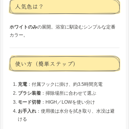
人気色は？
ホワイトのみ
の展開。浴室に馴染むシンプルな定番
カラー。
使い方（簡単ステップ）
充電
：付属フックに掛け、約3.5時間充電
ブラシ装着
：掃除場所に合わせて選ぶ
モード切替
：HIGH／LOWを使い分け
お手入れ
：使用後は水分を拭き取り、水没は避
ける