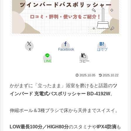
X
Facebook
はてブ
LINE
コピー
2025.10.05
2025.10.22
かがまずに「立ったまま」浴室を磨けると話題の
ツ
インバード 充電式バスポリッシャー BD-4192W
。
伸縮ポール＆3種ブラシで床から天井までスイスイ。
LOW最長100分／HIGH80分
のスタミナや
IPX4防滴
も