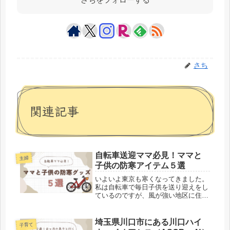
さち
関連記事
自転車送迎ママ必見！ママと
主婦
子供の防寒アイテム５選
いよいよ東京も寒くなってきました。
私は自転車で毎日子供を送り迎えをし
ているのですが、風が強い地区に住ん
でいることもあり寒くて寒くて仕方が
ありません。そんな私が愛用している
グッズ、また保育園ママに人気の寒さ
埼玉県川口市にある川口ハイ
子育て
対策グッズをご紹介したいと思いま