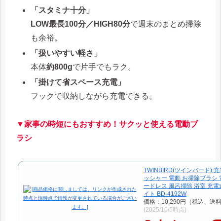
「スタミナ十分」
LOW最長100分／HIGH80分
で週末のまとめ掃除
も余裕。
「扱いやすい軽さ」
本体
約800g
で片手でもラク。
「掛けて省スペース充電」
フックで収納しながら充電できる。
▼家事の時短にもおすすめ！サクッと使える電動ブ
ラシ
TWINBIRD(ツインバード)
ッシャー 電動 お掃除ブラシ 
ードレス 風呂掃除 浴室 充電
イト BD-4192W
価格：10,290円（税込、送料
(2025/10/5時点)