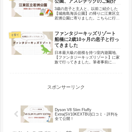
公園、アスレチックのご紹介
ね...
3歳の息子と主人と、以前ご紹介した
【城南島海浜公園】の帰りに江東区立
若洲公園に寄りました。こちらに行っ
たのは今回で2回目で、前回は平日に
行ったのでほぼ貸切状態でした。今回
は祝日の夕方に行ったので、前回とは
ファンタジーキッズリゾート
子育て
打って変わってかなり混み合っていま
船橋に2歳10ヶ月の息子と行っ
し...
てきました
日本最大級の規模を持つ室内遊園地、
【ファンタジーキッズリゾート】に家
族で行ってきました。筆者事前に
Googleで調べると「少々汚い」という
口コミが複数あったので気になってい
ましたが、確かに清潔な印象ではあり
ませんでした。ですがそれ以上に、
子...
スポンサーリンク
Dyson V8 Slim Fluffy
Extra(SV10KEXTBU)口コミ・評判を
全て公開！