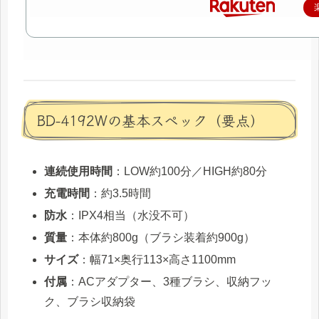
BD-4192Wの基本スペック（要点）
連続使用時間
：LOW約100分／HIGH約80分
充電時間
：約3.5時間
防水
：IPX4相当（水没不可）
質量
：本体約800g（ブラシ装着約900g）
サイズ
：幅71×奥行113×高さ1100mm
付属
：ACアダプター、3種ブラシ、収納フッ
ク、ブラシ収納袋