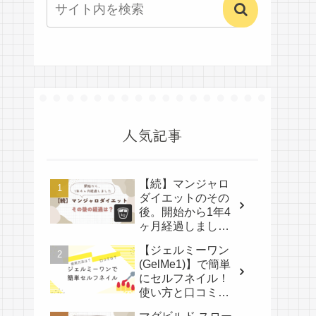
人気記事
【続】マンジャロ
ダイエットのその
後。開始から1年4
ヶ月経過しまし
た。
【ジェルミーワン
(GelMe1)】で簡単
にセルフネイル！
使い方と口コミ
は？