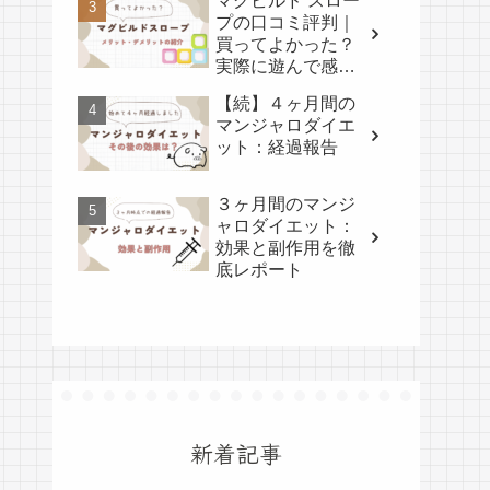
マグビルド スロー
プの口コミ評判｜
買ってよかった？
実際に遊んで感じ
たメリット・デメ
【続】４ヶ月間の
リット
マンジャロダイエ
ット：経過報告
３ヶ月間のマンジ
ャロダイエット：
効果と副作用を徹
底レポート
新着記事