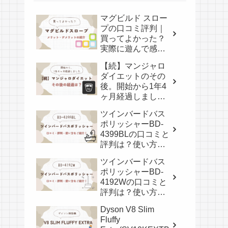
マグビルド スロー
プの口コミ評判｜
買ってよかった？
実際に遊んで感じ
たメリット・デメ
【続】マンジャロ
リット
ダイエットのその
後。開始から1年4
ヶ月経過しまし
た。
ツインバードバス
ポリッシャーBD-
4399BLの口コミと
評判は？使い方も
紹介！
ツインバードバス
ポリッシャーBD-
4192Wの口コミと
評判は？使い方も
紹介！
Dyson V8 Slim
Fluffy