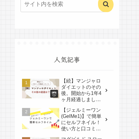
人気記事
【続】マンジャロ
ダイエットのその
後。開始から1年4
ヶ月経過しまし
た。
【ジェルミーワン
(GelMe1)】で簡単
にセルフネイル！
使い方と口コミ
は？