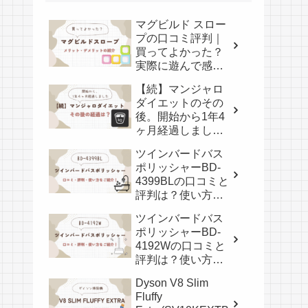
マグビルド スロー
プの口コミ評判｜
買ってよかった？
実際に遊んで感じ
たメリット・デメ
【続】マンジャロ
リット
ダイエットのその
後。開始から1年4
ヶ月経過しまし
た。
ツインバードバス
ポリッシャーBD-
4399BLの口コミと
評判は？使い方も
紹介！
ツインバードバス
ポリッシャーBD-
4192Wの口コミと
評判は？使い方も
紹介！
Dyson V8 Slim
Fluffy