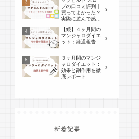
マグビルド スロー
プの口コミ評判｜
買ってよかった？
実際に遊んで感じ
たメリット・デメ
【続】４ヶ月間の
リット
マンジャロダイエ
ット：経過報告
３ヶ月間のマンジ
ャロダイエット：
効果と副作用を徹
底レポート
新着記事